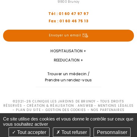
91800 Brunoy
Tél : 01 60 47 97 97
Fax : 01 60 46 75 13
Envoyer un email
HOSPITALISATION
REEDUCATION
Trouver un médecin /
Prendre un rendez-vous
©2021-26 CLINIQUE LES JARDINS DE BRUNOY - TOUS DROITS
RÉSERVÉS - CRÉATION & RÉALISATION : ANSWEB -
MENTIONS LÉGALES
-
PLAN DU SITE
-
GESTION DES COOKIES
-
NOS PARTENAIRES
Ce site utilise des cookies et vous donne le contrôle sur ceux que
vous souhaitez activer
Tout accepter
Tout refuser
Personnaliser