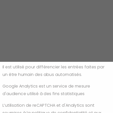
votre consentement. Il est possible de changer
votre choix à partir du lien « Gestion des cookies »
en bas de cette page.
Google reCAPTCHA et Google Analytics(Google
Ireland Limited)
Google reCAPTCHA est un service de protection des
entrées des formulaires sur notre site.
Il est utilisé pour différencier les entrées faites par
un être humain des abus automatisés.
Google Analytics est un service de mesure
d'audience utilisé à des fins statistiques
L’utilisation de reCAPTCHA et d'Analytics sont
soumises à la politique de confidentialité et aux